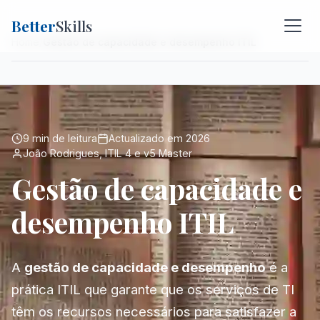
Better
Skills
Home
Gestão de capacidade e desempenho ITIL
9 min de leitura
Actualizado em 2026
João Rodrigues, ITIL 4 e v5 Master
Gestão de capacidade e
desempenho ITIL
A
gestão de capacidade e desempenho
é a
prática ITIL que garante que os serviços de TI
têm os recursos necessários para satisfazer a