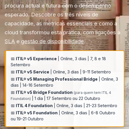
procura actual e futura com o desempenho
esperado. Descobre os três níveis de
capacidade, as métricas essenciais e como a
cloud transformou esta prática, com ligações a
SLA
e
gestão de disponibilidade
.
📅
ITIL® v5 Experience
| Online, 3 dias | 7, 8 e 18
Setembro
📅
ITIL® v5 Service
| Online, 3 dias | 9-11 Setembro
📅
ITIL® v5 Managing Professional Bridge
| Online, 3
dias | 14-16 Setembro
📅
ITIL® v5 Bridge Foundation
(para quem tem ITIL 4
| 1 dia | 17 Setembro ou 22 Outubro
Foundation)
📅
ITIL 4 Foundation
| Online, 3 dias | 21-23 Setembro
📅
ITIL® v5 Foundation
| Online, 3 dias | 6-8 Outubro
ou 19-21 Outubro