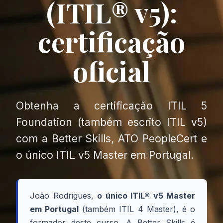
(ITIL® v5):
certificação
oficial
Obtenha a certificação ITIL 5
Foundation (também escrito ITIL v5)
com a Better Skills, ATO PeopleCert e
o único ITIL v5 Master em Portugal.
João Rodrigues,
o único ITIL® v5 Master
em Portugal
(também ITIL 4 Master), é o
formador deste curso. A Better Skills é