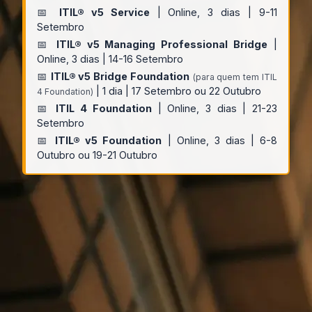
📅
ITIL® v5 Service
| Online, 3 dias | 9-11
Setembro
📅
ITIL® v5 Managing Professional Bridge
|
Online, 3 dias | 14-16 Setembro
📅
ITIL® v5 Bridge Foundation
(para quem tem ITIL
| 1 dia | 17 Setembro ou 22 Outubro
4 Foundation)
📅
ITIL 4 Foundation
| Online, 3 dias | 21-23
Setembro
📅
ITIL® v5 Foundation
| Online, 3 dias | 6-8
Outubro ou 19-21 Outubro