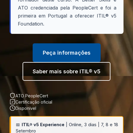
ATO credenciada pela PeopleCert e foi a
primeira em Portugal a oferecer ITIL® v5
Foundation.
Peça informações
Saber mais sobre ITIL® v5
ATO PeopleCert
Certificação oficial
Disponível
📅
ITIL® v5 Experience
| Online, 3 dias | 7, 8 e 18
Setembro