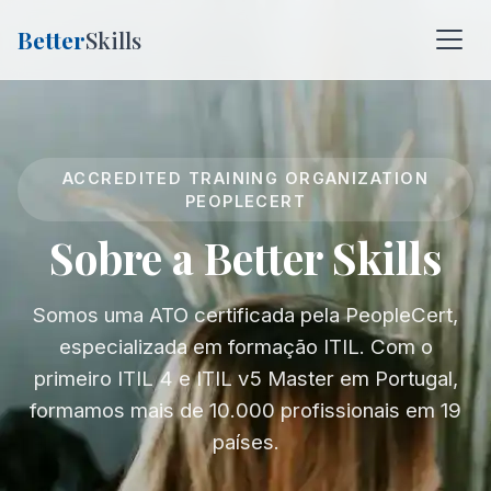
Better
Skills
ACCREDITED TRAINING ORGANIZATION
PEOPLECERT
Sobre a Better Skills
Somos uma ATO certificada pela PeopleCert,
especializada em formação ITIL. Com o
primeiro ITIL 4 e ITIL v5 Master em Portugal,
formamos mais de 10.000 profissionais em 19
países.