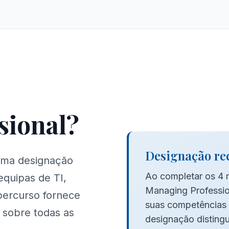
sional?
Designação re
 uma designação
Ao completar os 4 
equipas de TI,
Managing Professio
 percurso fornece
suas competências e
 sobre todas as
designação disting