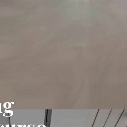
ng
curso