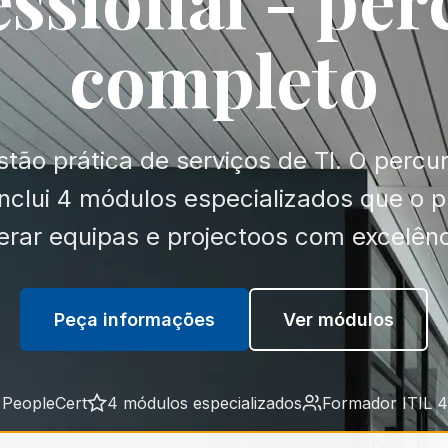
completo
tão prática de serviços de TI. O perc
inclui 4 módulos especializados que o
derar equipas e projectoos com excelênc
Peça informações
Ver módulos
PeopleCert
4 módulos especializados
Formador ITIL 4