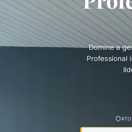
Domine a ges
Professional 
li
ATO 