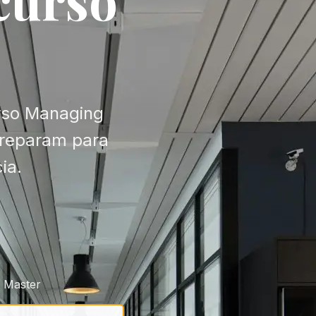
urso Managing
 preparam para
ia.
 Master