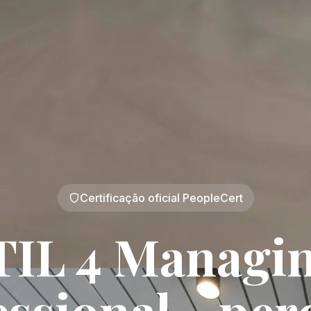
Certificação oficial PeopleCert
TIL 4 Managi
essional - per