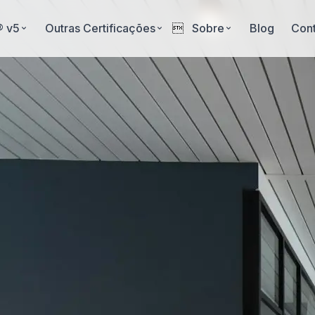
® v5
Outras Certificações

Sobre
Blog
Con