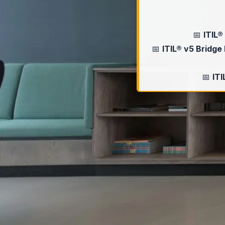
📅
ITIL®
📅
ITIL® v5 Bridge
📅
ITI