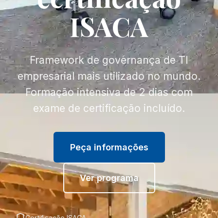
ISACA
Framework de governança de TI
empresarial mais utilizado no mundo.
Formação intensiva de 2 dias com
exame de certificação incluído.
Peça informações
Ver programa
Certificação ISACA