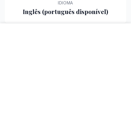
IDIOMA
Inglês (português disponível)
×
Newsletter →
Ver cursos →
CONSULTA
Closed book (sem consulta)
VALIDADE DO VOUCHER