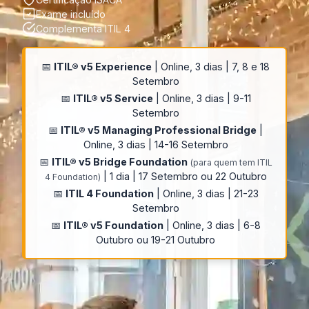
Exame incluído
Complementa ITIL 4
📅
ITIL® v5 Experience
| Online, 3 dias | 7, 8 e 18
Setembro
📅
ITIL® v5 Service
| Online, 3 dias | 9-11
Setembro
📅
ITIL® v5 Managing Professional Bridge
|
Online, 3 dias | 14-16 Setembro
📅
ITIL® v5 Bridge Foundation
(para quem tem ITIL
| 1 dia | 17 Setembro ou 22 Outubro
4 Foundation)
📅
ITIL 4 Foundation
| Online, 3 dias | 21-23
Setembro
📅
ITIL® v5 Foundation
| Online, 3 dias | 6-8
Outubro ou 19-21 Outubro