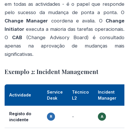
em todas as actividades - é o papel que responde
pelo sucesso da mudança de ponta a ponta. O
Change Manager
coordena e avalia. O
Change
Initiator
executa a maioria das tarefas operacionais.
O
CAB
(Change Advisory Board) é consultado
apenas na aprovação de mudanças mais
significativas.
Exemplo 2: Incident Management
Service
Técnico
Incident
Actividade
U
Desk
L2
Manager
Registo do
-
R
A
incidente