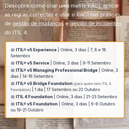
Descobre como criar uma matriz RACI, aplicar
as regras correctas e usar o RACI nas práticas
de
gestão de mudanças
e
gestão de incidentes
do ITIL 4.
📅
ITIL® v5 Experience
| Online, 3 dias | 7, 8 e 18
Setembro
📅
ITIL® v5 Service
| Online, 3 dias | 9-11 Setembro
📅
ITIL® v5 Managing Professional Bridge
| Online, 3
dias | 14-16 Setembro
📅
ITIL® v5 Bridge Foundation
(para quem tem ITIL 4
| 1 dia | 17 Setembro ou 22 Outubro
Foundation)
📅
ITIL 4 Foundation
| Online, 3 dias | 21-23 Setembro
📅
ITIL® v5 Foundation
| Online, 3 dias | 6-8 Outubro
ou 19-21 Outubro