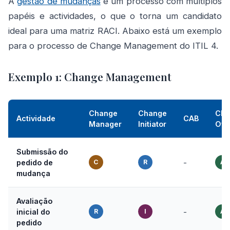
A
gestão de mudanças
é um processo com múltiplos
papéis e actividades, o que o torna um candidato
ideal para uma matriz RACI. Abaixo está um exemplo
para o processo de Change Management do ITIL 4.
Exemplo 1: Change Management
Change
Change
Cha
Actividade
CAB
Manager
Initiator
Own
Submissão do
pedido de
C
R
-
A
mudança
Avaliação
inicial do
R
I
-
A
pedido