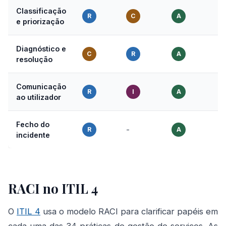
Classificação
R
C
A
e priorização
Diagnóstico e
C
R
A
resolução
Comunicação
R
I
A
ao utilizador
Fecho do
-
R
A
incidente
RACI no ITIL 4
O
ITIL 4
usa o modelo RACI para clarificar papéis em