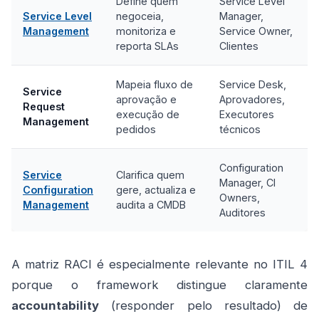
Define quem
Service Level
Service Level
negoceia,
Manager,
Management
monitoriza e
Service Owner,
reporta SLAs
Clientes
Mapeia fluxo de
Service Desk,
Service
aprovação e
Aprovadores,
Request
execução de
Executores
Management
pedidos
técnicos
Configuration
Service
Clarifica quem
Manager, CI
Configuration
gere, actualiza e
Owners,
Management
audita a CMDB
Auditores
A matriz RACI é especialmente relevante no ITIL 4
porque o framework distingue claramente
accountability
(responder pelo resultado) de