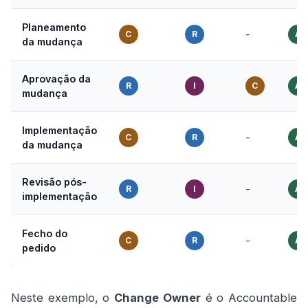
Planeamento
-
C
R
A
da mudança
Aprovação da
R
I
C
A
mudança
Implementação
-
C
R
A
da mudança
Revisão pós-
-
R
I
A
implementação
Fecho do
-
C
R
A
pedido
Neste exemplo, o
Change Owner
é o Accountable