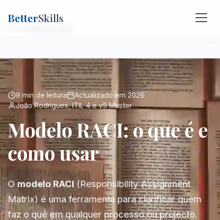
Better
Skills
Home
Modelo RACI
9 min de leitura
Actualizado em 2026
João Rodrigues, ITIL 4 e v5 Master
Modelo RACI: o que é e
como usar
O
modelo RACI
(Responsibility Assignment
Matrix) é uma ferramenta para clarificar quem
faz o quê em qualquer processo ou projecto.